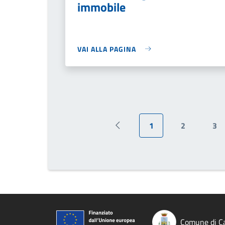
immobile
VAI ALLA PAGINA
1
2
3
Pagina precedente
Pagina attuale
Pagina
Pa
Comune di Ca