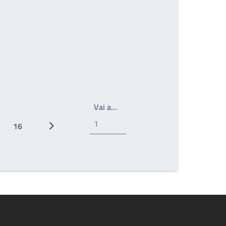
Write the page number you wan
Vai a…
16
Ultima pagina
Prossima pagina