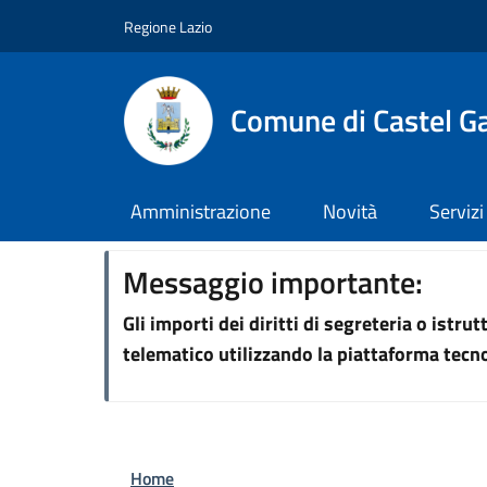
Salta al contenuto principale
Skip to footer content
Regione Lazio
Comune di Castel G
Amministrazione
Novità
Servizi
Messaggio importante:
Gli importi dei diritti di segreteria o istr
telematico utilizzando la piattaforma tec
Briciole di pane
Home