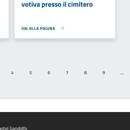
votiva presso il cimitero
VAI ALLA PAGINA
4
5
6
7
8
9
…
gina
Pagina
Pagina
Pagina
Pagina
Pagina
Pagina
stel Gandolfo