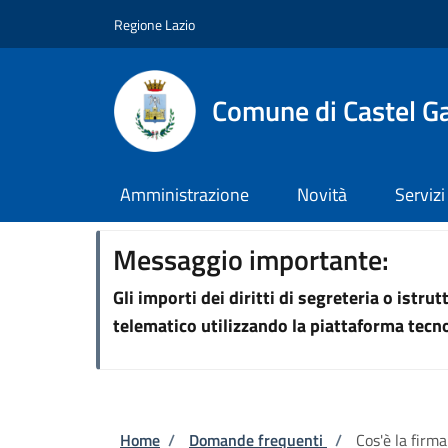
Salta al contenuto principale
Skip to footer content
Regione Lazio
Comune di Castel G
Amministrazione
Novità
Servizi
Messaggio importante:
Gli importi dei diritti di segreteria o istr
telematico utilizzando la piattaforma tec
Briciole di pane
Home
/
Domande frequenti
/
Cos'è la firma