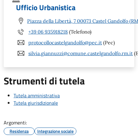
Ufficio Urbanistica
Piazza della Libertà, 7 00073 Castel Gandolfo (RM
+39 06 935918218
(Telefono)
protocollocastelgandolfo@pec.it
(Pec)
silvia.giannuzzi@comune.castelgandolfo.rm.it
(E
Strumenti di tutela
Tutela amministrativa
Tutela giurisdizionale
Argomenti:
Residenza
Integrazione sociale