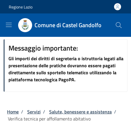
Salta al contenuto principale
Skip to footer content
Regione Lazio
Comune di Castel Gandolfo
Messaggio importante:
Gli importi dei diritti di segreteria o istruttoria legati alla
presentazione delle pratiche dovranno essere pagati
direttamente sullo sportello telematico utilizzando la
piattaforma tecnologica PagoPA.
Briciole di pane
Home
/
Servizi
/
Salute, benessere e assistenza
/
Verifica tecnica per affollamento abitativo