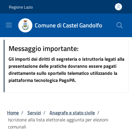
Salta al contenuto principale
Skip to footer content
Regione Lazio
Comune di Castel Gandolfo
Messaggio importante:
Gli importi dei diritti di segreteria o istruttoria legati alla
presentazione delle pratiche dovranno essere pagati
direttamente sullo sportello telematico utilizzando la
piattaforma tecnologica PagoPA.
Briciole di pane
Home
/
Servizi
/
Anagrafe e stato civile
/
Iscrizione alla lista elettorale aggiunta per elezioni
comunali