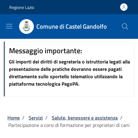
Salta al contenuto principale
Skip to footer content
Regione Lazio
Comune di Castel Gandolfo
Messaggio importante:
Gli importi dei diritti di segreteria o istruttoria legati alla
presentazione delle pratiche dovranno essere pagati
direttamente sullo sportello telematico utilizzando la
piattaforma tecnologica PagoPA.
Briciole di pane
Home
/
Servizi
/
Salute, benessere e assistenza
/
Partecipazione a corsi di formazione per proprietari di cani