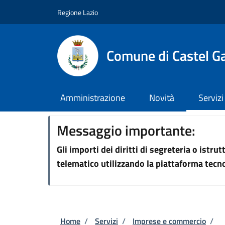
Salta al contenuto principale
Skip to footer content
Regione Lazio
Comune di Castel G
Amministrazione
Novità
Servizi
Messaggio importante:
Gli importi dei diritti di segreteria o istr
telematico utilizzando la piattaforma tec
Briciole di pane
Home
/
Servizi
/
Imprese e commercio
/