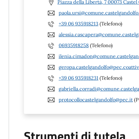
Piazza della Libertà, 7 00073 Caste
paola.ursi@comune.castelgandolfo.
+39 06 935918213
(Telefono)
alessia.cascapera@comune.castelga
06935918258
(Telefono)
ilenia.cimadon@comune.castelgand
geropa.castelgandolfo@pec.coattiv
+39 06 935918231
(Telefono)
gabriella.corradi@comune.castelga
protocollocastelgandolfo@pec.it
(P
Strumenti di tutela