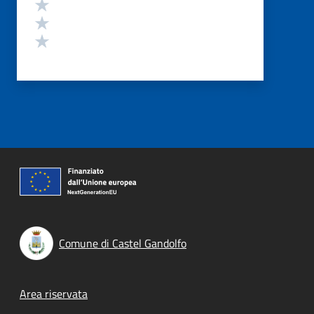
Valuta 3 stelle su 5
Valuta 2 stelle su 5
Valuta 1 stelle su 5
Comune di Castel Gandolfo
Footer menu
Area riservata