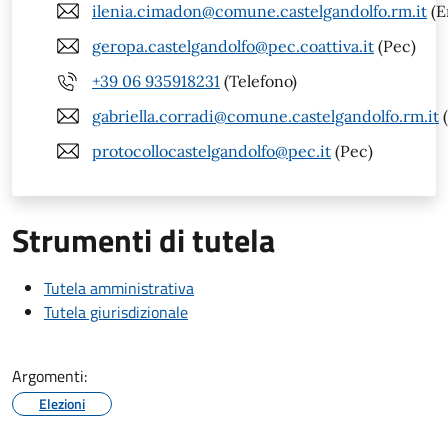
ilenia.cimadon@comune.castelgandolfo.rm.it
(E
geropa.castelgandolfo@pec.coattiva.it
(Pec)
+39 06 935918231
(Telefono)
gabriella.corradi@comune.castelgandolfo.rm.it
(
protocollocastelgandolfo@pec.it
(Pec)
Strumenti di tutela
Tutela amministrativa
Tutela giurisdizionale
Argomenti:
Elezioni