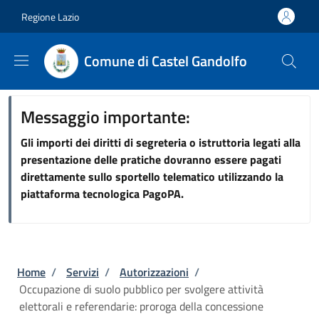
Salta al contenuto principale
Skip to footer content
Regione Lazio
Comune di Castel Gandolfo
Messaggio importante:
Gli importi dei diritti di segreteria o istruttoria legati alla
presentazione delle pratiche dovranno essere pagati
direttamente sullo sportello telematico utilizzando la
piattaforma tecnologica PagoPA.
Briciole di pane
Home
/
Servizi
/
Autorizzazioni
/
Occupazione di suolo pubblico per svolgere attività
elettorali e referendarie: proroga della concessione