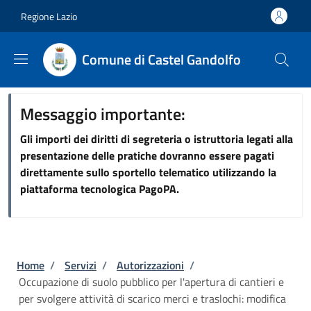
Salta al contenuto principale
Skip to footer content
Regione Lazio
Comune di Castel Gandolfo
Messaggio importante:
Gli importi dei diritti di segreteria o istruttoria legati alla
presentazione delle pratiche dovranno essere pagati
direttamente sullo sportello telematico utilizzando la
piattaforma tecnologica PagoPA.
Briciole di pane
Home
/
Servizi
/
Autorizzazioni
/
Occupazione di suolo pubblico per l'apertura di cantieri e
per svolgere attività di scarico merci e traslochi: modifica