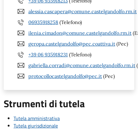
+39 06 935918213
(Telefono)
alessia.cascapera@comune.castelgandolfo.rm.it
06935918258
(Telefono)
ilenia.cimadon@comune.castelgandolfo.rm.it
(E
geropa.castelgandolfo@pec.coattiva.it
(Pec)
+39 06 935918231
(Telefono)
gabriella.corradi@comune.castelgandolfo.rm.it
(
protocollocastelgandolfo@pec.it
(Pec)
Strumenti di tutela
Tutela amministrativa
Tutela giurisdizionale