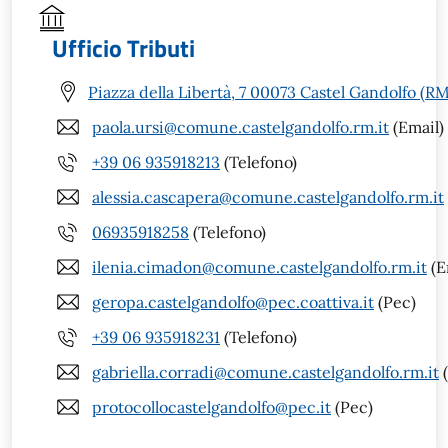
Ufficio Tributi
Piazza della Libertà, 7 00073 Castel Gandolfo (RM
paola.ursi@comune.castelgandolfo.rm.it
(Email)
+39 06 935918213
(Telefono)
alessia.cascapera@comune.castelgandolfo.rm.it
06935918258
(Telefono)
ilenia.cimadon@comune.castelgandolfo.rm.it
(E
geropa.castelgandolfo@pec.coattiva.it
(Pec)
+39 06 935918231
(Telefono)
gabriella.corradi@comune.castelgandolfo.rm.it
(
protocollocastelgandolfo@pec.it
(Pec)