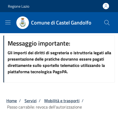
Salta al contenuto principale
Skip to footer content
Regione Lazio
Comune di Castel Gandolfo
Messaggio importante:
Gli importi dei diritti di segreteria o istruttoria legati alla
presentazione delle pratiche dovranno essere pagati
direttamente sullo sportello telematico utilizzando la
piattaforma tecnologica PagoPA.
Briciole di pane
Home
/
Servizi
/
Mobilità e trasporti
/
Passo carrabile: revoca dell'autorizzazione