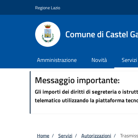
Salta al contenuto principale
Skip to footer content
Regione Lazio
Comune di Castel G
Amministrazione
Novità
Servizi
Messaggio importante:
Gli importi dei diritti di segreteria o istr
telematico utilizzando la piattaforma tec
Briciole di pane
Home
/
Servizi
/
Autorizzazioni
/
Trasmiss