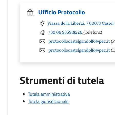
Ufficio Protocollo
Piazza della Libertà, 7 00073 Caste
+39 06 935918220
(Telefono)
protocollocastelgandolfo@pec.it
(P
protocollocastelgandolfo@pec.it
(E
Strumenti di tutela
Tutela amministrativa
Tutela giurisdizionale