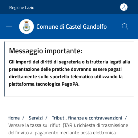
Salta al contenuto principale
Skip to footer content
Regione Lazio
Comune di Castel Gandolfo
Messaggio importante:
Gli importi dei diritti di segreteria o istruttoria legati alla
presentazione delle pratiche dovranno essere pagati
direttamente sullo sportello telematico utilizzando la
piattaforma tecnologica PagoPA.
Briciole di pane
Home
/
Servizi
/
Tributi, finanze e contravvenzioni
/
Versare la tassa sui rifiuti (TARI): richiesta di trasmissione
dell’invito al pagamento mediante posta elettronica