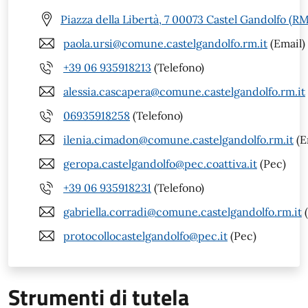
Piazza della Libertà, 7 00073 Castel Gandolfo (RM
paola.ursi@comune.castelgandolfo.rm.it
(Email)
+39 06 935918213
(Telefono)
alessia.cascapera@comune.castelgandolfo.rm.it
06935918258
(Telefono)
ilenia.cimadon@comune.castelgandolfo.rm.it
(E
geropa.castelgandolfo@pec.coattiva.it
(Pec)
+39 06 935918231
(Telefono)
gabriella.corradi@comune.castelgandolfo.rm.it
(
protocollocastelgandolfo@pec.it
(Pec)
Strumenti di tutela