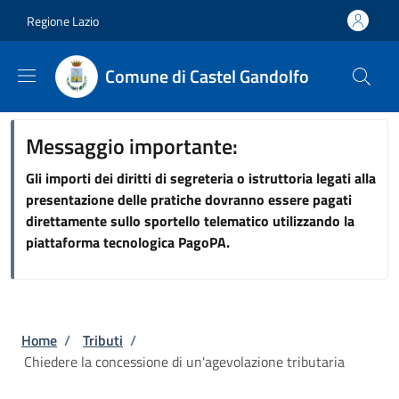
Salta al contenuto principale
Skip to footer content
Regione Lazio
Comune di Castel Gandolfo
Messaggio importante:
Gli importi dei diritti di segreteria o istruttoria legati alla
presentazione delle pratiche dovranno essere pagati
direttamente sullo sportello telematico utilizzando la
piattaforma tecnologica PagoPA.
Briciole di pane
Home
/
Tributi
/
Chiedere la concessione di un'agevolazione tributaria