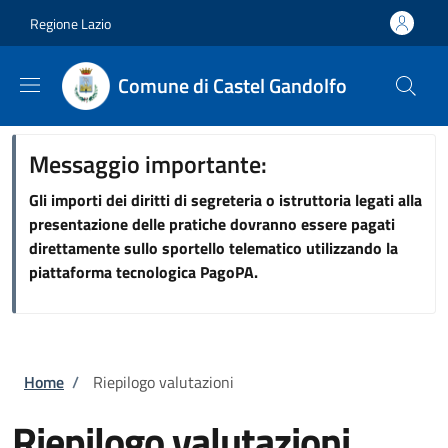
Salta al contenuto principale
Skip to footer content
Regione Lazio
Comune di Castel Gandolfo
Messaggio importante:
Gli importi dei diritti di segreteria o istruttoria legati alla
presentazione delle pratiche dovranno essere pagati
direttamente sullo sportello telematico utilizzando la
piattaforma tecnologica PagoPA.
Briciole di pane
Home
/
Riepilogo valutazioni
Riepilogo valutazioni