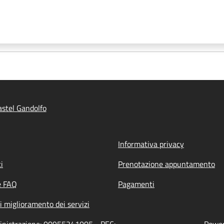
stel Gandolfo
Informativa privacy
i
Prenotazione appuntamento
e FAQ
Pagamenti
i miglioramento dei servizi
ministrazione: 00955241005 - PEC:
Power