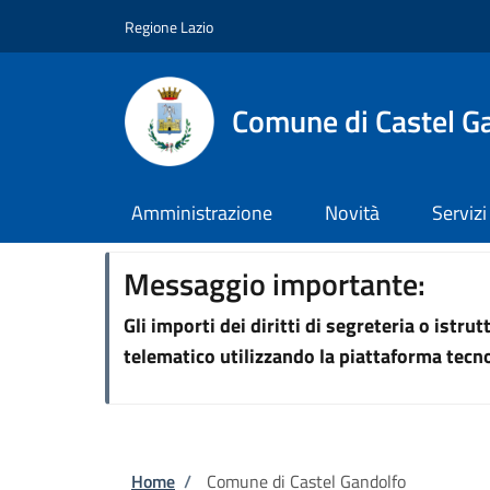
Salta al contenuto principale
Skip to footer content
Regione Lazio
Comune di Castel G
Amministrazione
Novità
Servizi
Messaggio importante:
Gli importi dei diritti di segreteria o istr
telematico utilizzando la piattaforma tec
Briciole di pane
Home
/
Comune di Castel Gandolfo