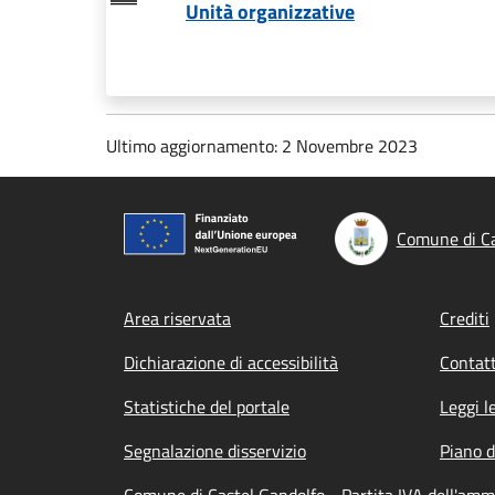
Unità organizzative
Ultimo aggiornamento: 2 Novembre 2023
Comune di Ca
Footer menu
Area riservata
Crediti
Dichiarazione di accessibilità
Contatt
Statistiche del portale
Leggi l
Segnalazione disservizio
Piano d
Comune di Castel Gandolfo - Partita IVA dell'am