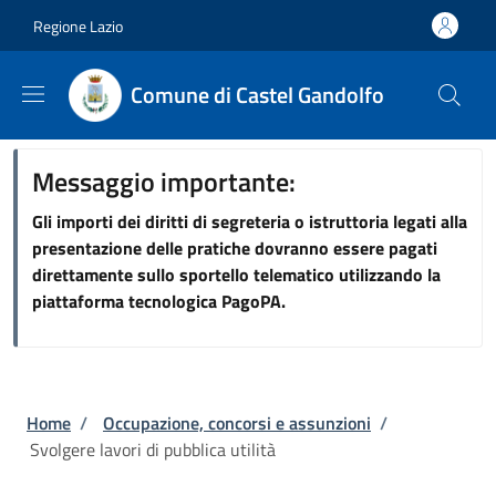
Salta al contenuto principale
Skip to footer content
Regione Lazio
Comune di Castel Gandolfo
Messaggio importante:
Gli importi dei diritti di segreteria o istruttoria legati alla
presentazione delle pratiche dovranno essere pagati
direttamente sullo sportello telematico utilizzando la
piattaforma tecnologica PagoPA.
Briciole di pane
Home
/
Occupazione, concorsi e assunzioni
/
Svolgere lavori di pubblica utilità