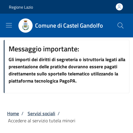
Salta al contenuto principale
Skip to footer content
Regione Lazio
Comune di Castel Gandolfo
Messaggio importante:
Gli importi dei diritti di segreteria o istruttoria legati alla
presentazione delle pratiche dovranno essere pagati
direttamente sullo sportello telematico utilizzando la
piattaforma tecnologica PagoPA.
Briciole di pane
Home
/
Servizi sociali
/
Accedere al servizio tutela minori