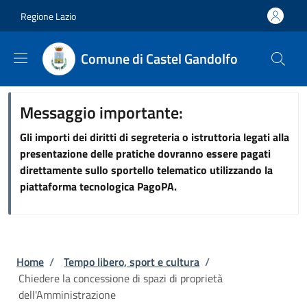
Salta al contenuto principale
Skip to footer content
Regione Lazio
Comune di Castel Gandolfo
Messaggio importante:
Gli importi dei diritti di segreteria o istruttoria legati alla
presentazione delle pratiche dovranno essere pagati
direttamente sullo sportello telematico utilizzando la
piattaforma tecnologica PagoPA.
Briciole di pane
Home
/
Tempo libero, sport e cultura
/
Chiedere la concessione di spazi di proprietà
dell'Amministrazione