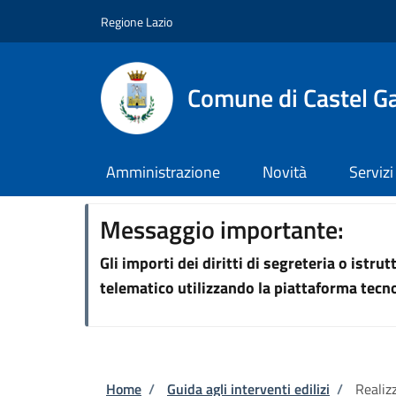
Salta al contenuto principale
Skip to footer content
Regione Lazio
Comune di Castel G
Amministrazione
Novità
Servizi
Messaggio importante:
Gli importi dei diritti di segreteria o istr
telematico utilizzando la piattaforma tec
Briciole di pane
Home
/
Guida agli interventi edilizi
/
Realiz