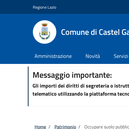
Salta al contenuto principale
Skip to footer content
Regione Lazio
Comune di Castel G
Amministrazione
Novità
Servizi
Messaggio importante:
Gli importi dei diritti di segreteria o istr
telematico utilizzando la piattaforma tec
Briciole di pane
Home
/
Patrimonio
/
Occupare suolo pubbli