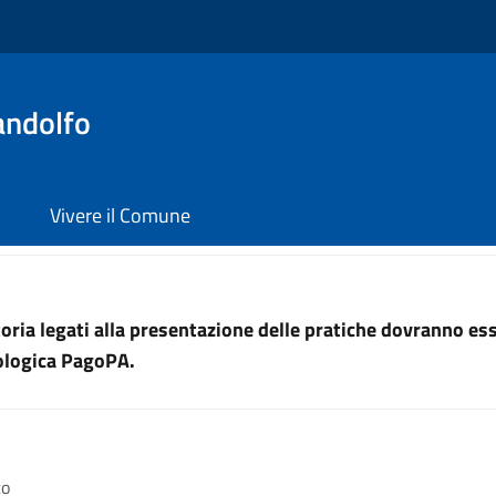
andolfo
Vivere il Comune
uttoria legati alla presentazione delle pratiche dovranno e
nologica PagoPA.
co