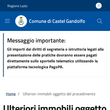
Salta al contenuto principale
Skip to footer content
Regione Lazio
Comune di Castel Gandolfo
Messaggio importante:
Gli importi dei diritti di segreteria o istruttoria legati alla
presentazione delle pratiche dovranno essere pagati
direttamente sullo sportello telematico utilizzando la
piattaforma tecnologica PagoPA.
Briciole di pane
Home
/
Ulteriori immobili oggetto del procedimento
Ulteriori immobili oggetto