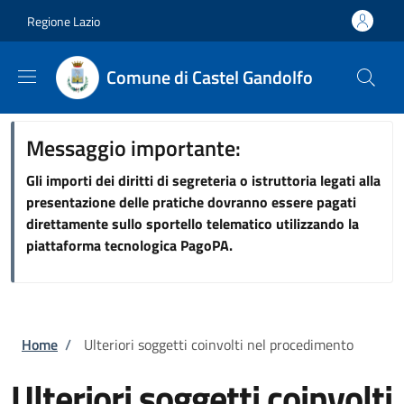
Salta al contenuto principale
Skip to footer content
Regione Lazio
Comune di Castel Gandolfo
Messaggio importante:
Gli importi dei diritti di segreteria o istruttoria legati alla
presentazione delle pratiche dovranno essere pagati
direttamente sullo sportello telematico utilizzando la
piattaforma tecnologica PagoPA.
Briciole di pane
Home
/
Ulteriori soggetti coinvolti nel procedimento
Ulteriori soggetti coinvolti