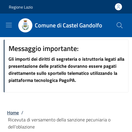
Salta al contenuto principale
Skip to footer content
Regione Lazio
Comune di Castel Gandolfo
Messaggio importante:
Gli importi dei diritti di segreteria o istruttoria legati alla
presentazione delle pratiche dovranno essere pagati
direttamente sullo sportello telematico utilizzando la
piattaforma tecnologica PagoPA.
Briciole di pane
Home
/
Ricevuta di versamento della sanzione pecuniaria o
dell'oblazione