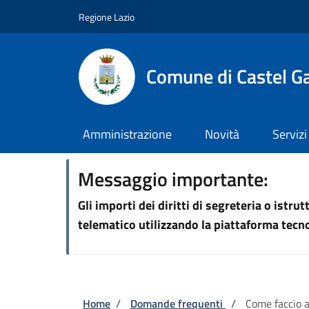
Salta al contenuto principale
Skip to footer content
Regione Lazio
Comune di Castel G
Amministrazione
Novità
Servizi
Messaggio importante:
Gli importi dei diritti di segreteria o istr
telematico utilizzando la piattaforma tec
Briciole di pane
Home
/
Domande frequenti
/
Come faccio a