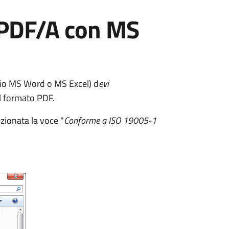
o PDF/A con MS
pio MS Word o MS Excel) d
evi
il formato PDF.
ezionata la voce "
Conforme a ISO 19005-1