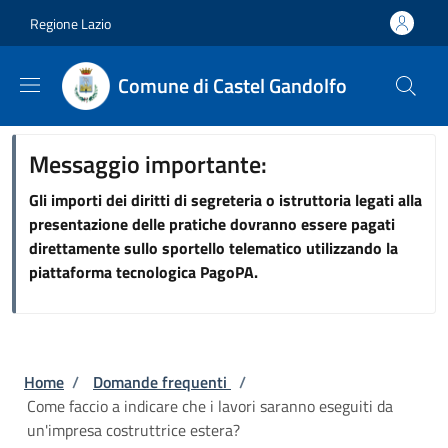
Salta al contenuto principale
Skip to footer content
Regione Lazio
Comune di Castel Gandolfo
Messaggio importante:
Gli importi dei diritti di segreteria o istruttoria legati alla
presentazione delle pratiche dovranno essere pagati
direttamente sullo sportello telematico utilizzando la
piattaforma tecnologica PagoPA.
Briciole di pane
Home
/
Domande frequenti
/
Come faccio a indicare che i lavori saranno eseguiti da
un'impresa costruttrice estera?