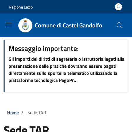
Salta al contenuto principale
Skip to footer content
Regione Lazio
Comune di Castel Gandolfo
Messaggio importante:
Gli importi dei diritti di segreteria o istruttoria legati alla
presentazione delle pratiche dovranno essere pagati
direttamente sullo sportello telematico utilizzando la
piattaforma tecnologica PagoPA.
Briciole di pane
Home
/
Sede TAR
Sede TAR