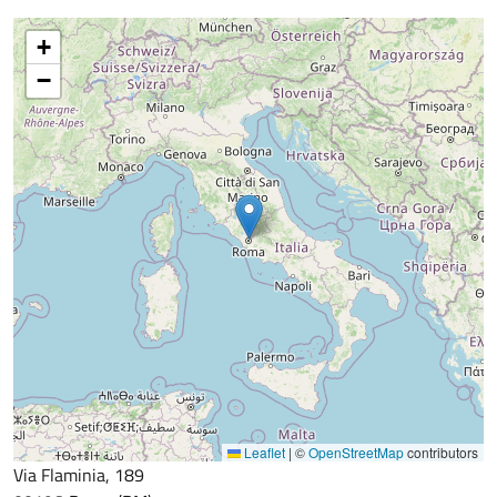
+
−
Leaflet
|
©
OpenStreetMap
contributors
Via Flaminia, 189