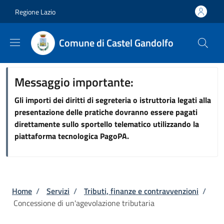
Salta al contenuto principale
Skip to footer content
Regione Lazio
Comune di Castel Gandolfo
Messaggio importante:
Gli importi dei diritti di segreteria o istruttoria legati alla
presentazione delle pratiche dovranno essere pagati
direttamente sullo sportello telematico utilizzando la
piattaforma tecnologica PagoPA.
Briciole di pane
Home
/
Servizi
/
Tributi, finanze e contravvenzioni
/
Concessione di un'agevolazione tributaria