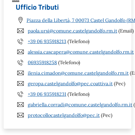
Ufficio Tributi
Piazza della Libertà, 7 00073 Castel Gandolfo (RM
paola.ursi@comune.castelgandolfo.rm.it
(Email)
+39 06 935918213
(Telefono)
alessia.cascapera@comune.castelgandolfo.rm.it
06935918258
(Telefono)
ilenia.cimadon@comune.castelgandolfo.rm.it
(E
geropa.castelgandolfo@pec.coattiva.it
(Pec)
+39 06 935918231
(Telefono)
gabriella.corradi@comune.castelgandolfo.rm.it
(
protocollocastelgandolfo@pec.it
(Pec)