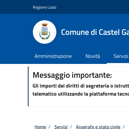
Salta al contenuto principale
Skip to footer content
Regione Lazio
Comune di Castel G
Amministrazione
Novità
Servizi
Messaggio importante:
Gli importi dei diritti di segreteria o istr
telematico utilizzando la piattaforma tec
Briciole di pane
Home
/
Servizi
/
Anagrafe e stato civile
/