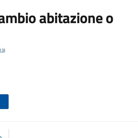
cambio abitazione o
t13
)