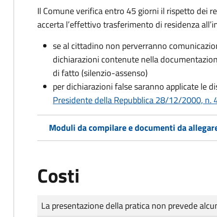
Il Comune verifica entro
45 giorni il rispetto dei r
accerta l’effettivo trasferimento di residenza all’i
se al cittadino non perverranno comunicazion
dichiarazioni contenute nella documentazion
di fatto (silenzio-assenso)
per dichiarazioni false saranno applicate le d
Presidente della Repubblica 28/12/2000, n. 4
Moduli da compilare e documenti da allegar
Costi
Tipo di pagamento
Importo
La presentazione della pratica non prevede al