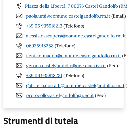
Piazza della Libertà, 7 00073 Castel Gandolfo (RM
paola.ursi@comune.castelgandolfo.rm.it
(Email)
+39 06 935918213
(Telefono)
alessia.cascapera@comune.castelgandolfo.rm.it
06935918258
(Telefono)
ilenia.cimadon@comune.castelgandolfo.rm.it
(E
geropa.castelgandolfo@pec.coattiva.it
(Pec)
+39 06 935918231
(Telefono)
gabriella.corradi@comune.castelgandolfo.rm.it
(
protocollocastelgandolfo@pec.it
(Pec)
Strumenti di tutela