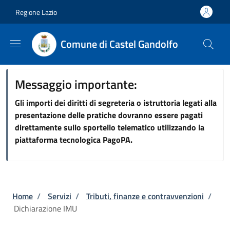
Salta al contenuto principale
Skip to footer content
Regione Lazio
Comune di Castel Gandolfo
Messaggio importante:
Gli importi dei diritti di segreteria o istruttoria legati alla
presentazione delle pratiche dovranno essere pagati
direttamente sullo sportello telematico utilizzando la
piattaforma tecnologica PagoPA.
Briciole di pane
Home
/
Servizi
/
Tributi, finanze e contravvenzioni
/
Dichiarazione IMU