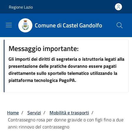
Salta al contenuto principale
Skip to footer content
Regione Lazio
Comune di Castel Gandolfo
Messaggio importante:
Gli importi dei diritti di segreteria o istruttoria legati alla
presentazione delle pratiche dovranno essere pagati
direttamente sullo sportello telematico utilizzando la
piattaforma tecnologica PagoPA.
Briciole di pane
Home
/
Servizi
/
Mobilità e trasporti
/
Contrassegno rosa per donne gravide o con figli fino a due
anni: rinnovo del contrassegno