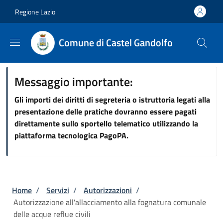
Salta al contenuto principale
Skip to footer content
Regione Lazio
Comune di Castel Gandolfo
Messaggio importante:
Gli importi dei diritti di segreteria o istruttoria legati alla
presentazione delle pratiche dovranno essere pagati
direttamente sullo sportello telematico utilizzando la
piattaforma tecnologica PagoPA.
Briciole di pane
Home
/
Servizi
/
Autorizzazioni
/
Autorizzazione all'allacciamento alla fognatura comunale
delle acque reflue civili