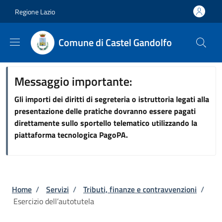
Salta al contenuto principale
Skip to footer content
Regione Lazio
Comune di Castel Gandolfo
Messaggio importante:
Gli importi dei diritti di segreteria o istruttoria legati alla
presentazione delle pratiche dovranno essere pagati
direttamente sullo sportello telematico utilizzando la
piattaforma tecnologica PagoPA.
Briciole di pane
Home
/
Servizi
/
Tributi, finanze e contravvenzioni
/
Esercizio dell’autotutela