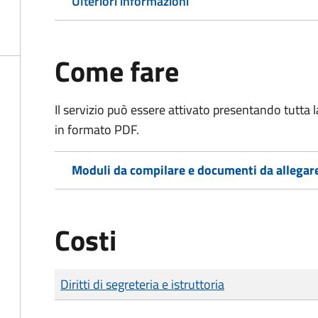
Ulteriori informazioni
Come fare
Il servizio può essere attivato presentando tutta
in formato PDF.
Moduli da compilare e documenti da allegar
Costi
Tipo di pagamento
Importo
Diritti di segreteria e istruttoria