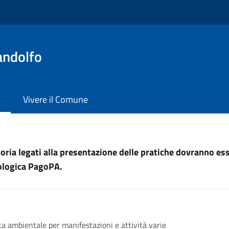
andolfo
Vivere il Comune
uttoria legati alla presentazione delle pratiche dovranno e
nologica PagoPA.
ta ambientale per manifestazioni e attività varie