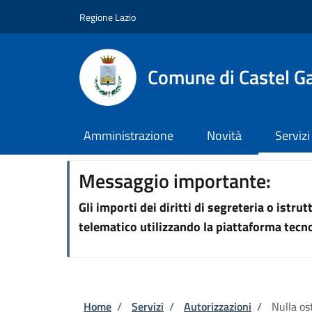
Salta al contenuto principale
Skip to footer content
Regione Lazio
Comune di Castel G
Amministrazione
Novità
Servizi
Messaggio importante:
Gli importi dei diritti di segreteria o istr
telematico utilizzando la piattaforma tec
Briciole di pane
Home
/
Servizi
/
Autorizzazioni
/
Nulla os