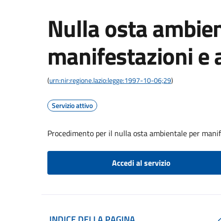
Nulla osta ambien
manifestazioni e a
(
urn:nir:regione.lazio:legge:1997-10-06;29
)
Servizio attivo
Procedimento per il nulla osta ambientale per manife
Accedi al servizio
INDICE DELLA PAGINA