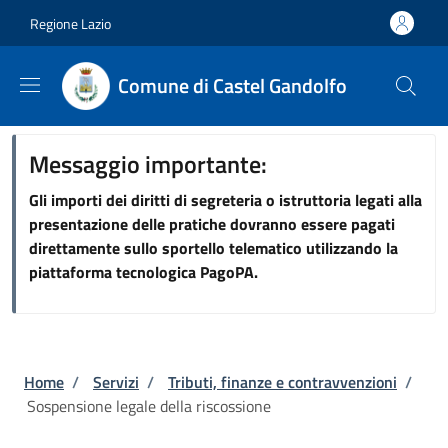
Salta al contenuto principale
Skip to footer content
Regione Lazio
Comune di Castel Gandolfo
Messaggio importante:
Gli importi dei diritti di segreteria o istruttoria legati alla
presentazione delle pratiche dovranno essere pagati
direttamente sullo sportello telematico utilizzando la
piattaforma tecnologica PagoPA.
Briciole di pane
Home
/
Servizi
/
Tributi, finanze e contravvenzioni
/
Sospensione legale della riscossione