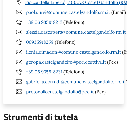
Piazza della Libertà, 7 00073 Castel Gandolfo (RM
paola.ursi@comune.castelgandolfo.rm.it
(Email)
+39 06 935918213
(Telefono)
alessia.cascapera@comune.castelgandolfo.rm.it
06935918258
(Telefono)
ilenia.cimadon@comune.castelgandolfo.rm.it
(E
geropa.castelgandolfo@pec.coattiva.it
(Pec)
+39 06 935918231
(Telefono)
gabriella.corradi@comune.castelgandolfo.rm.it
(
protocollocastelgandolfo@pec.it
(Pec)
Strumenti di tutela