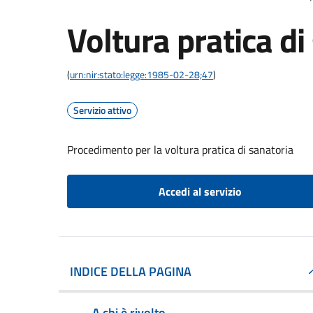
Voltura pratica di
(
urn:nir:stato:legge:1985-02-28;47
)
Servizio attivo
Procedimento per la voltura pratica di sanatoria
Accedi al servizio
INDICE DELLA PAGINA
A chi è rivolto