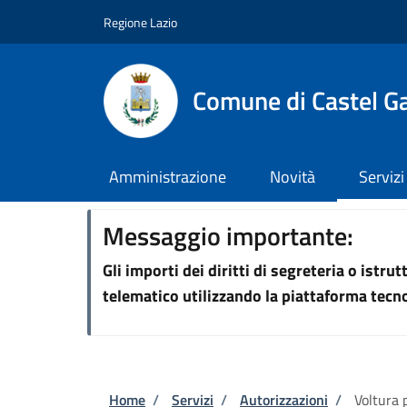
Salta al contenuto principale
Skip to footer content
Regione Lazio
Comune di Castel G
Amministrazione
Novità
Servizi
Messaggio importante:
Gli importi dei diritti di segreteria o istr
telematico utilizzando la piattaforma tec
Briciole di pane
Home
/
Servizi
/
Autorizzazioni
/
Voltura 