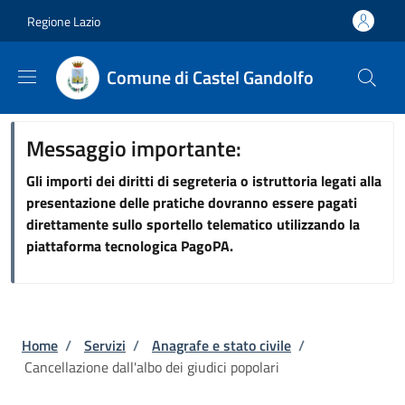
Salta al contenuto principale
Skip to footer content
Regione Lazio
Comune di Castel Gandolfo
Messaggio importante:
Gli importi dei diritti di segreteria o istruttoria legati alla
presentazione delle pratiche dovranno essere pagati
direttamente sullo sportello telematico utilizzando la
piattaforma tecnologica PagoPA.
Briciole di pane
Home
/
Servizi
/
Anagrafe e stato civile
/
Cancellazione dall'albo dei giudici popolari