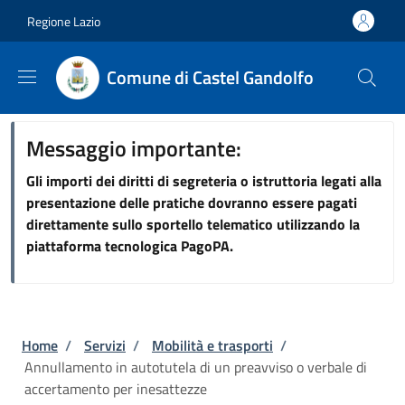
Salta al contenuto principale
Skip to footer content
Regione Lazio
Comune di Castel Gandolfo
Messaggio importante:
Gli importi dei diritti di segreteria o istruttoria legati alla
presentazione delle pratiche dovranno essere pagati
direttamente sullo sportello telematico utilizzando la
piattaforma tecnologica PagoPA.
Briciole di pane
Home
/
Servizi
/
Mobilità e trasporti
/
Annullamento in autotutela di un preavviso o verbale di
accertamento per inesattezze