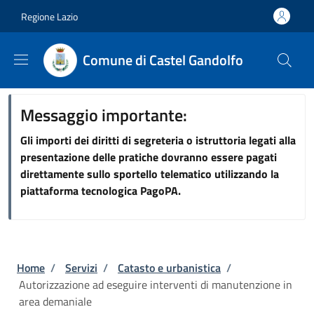
Salta al contenuto principale
Skip to footer content
Regione Lazio
Comune di Castel Gandolfo
Messaggio importante:
Gli importi dei diritti di segreteria o istruttoria legati alla
presentazione delle pratiche dovranno essere pagati
direttamente sullo sportello telematico utilizzando la
piattaforma tecnologica PagoPA.
Briciole di pane
Home
/
Servizi
/
Catasto e urbanistica
/
Autorizzazione ad eseguire interventi di manutenzione in
area demaniale