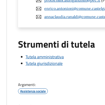
protocollocastelgandolfo@pec.it
(P
enrico.antonioni@comune.castelga
annaclaudia.ranaldi@comune.caste
Strumenti di tutela
Tutela amministrativa
Tutela giurisdizionale
Argomenti:
Assistenza sociale