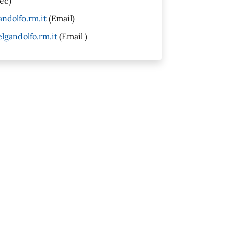
ec)
ndolfo.rm.it
(Email)
lgandolfo.rm.it
(Email )