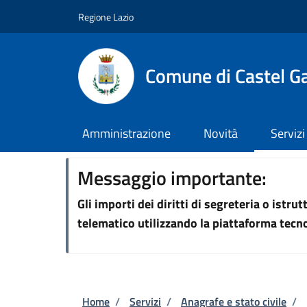
Salta al contenuto principale
Skip to footer content
Regione Lazio
Comune di Castel G
Amministrazione
Novità
Servizi
Messaggio importante:
Gli importi dei diritti di segreteria o istr
telematico utilizzando la piattaforma tec
Briciole di pane
Home
/
Servizi
/
Anagrafe e stato civile
/