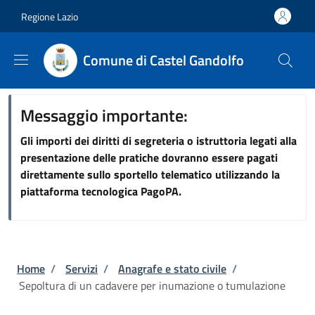
Salta al contenuto principale
Skip to footer content
Regione Lazio
Comune di Castel Gandolfo
Messaggio importante:
Gli importi dei diritti di segreteria o istruttoria legati alla
presentazione delle pratiche dovranno essere pagati
direttamente sullo sportello telematico utilizzando la
piattaforma tecnologica PagoPA.
Briciole di pane
Home
/
Servizi
/
Anagrafe e stato civile
/
Sepoltura di un cadavere per inumazione o tumulazione