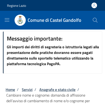
Salta al contenuto principale
Skip to footer content
Regione Lazio
Comune di Castel Gandolfo
Messaggio importante:
Gli importi dei diritti di segreteria o istruttoria legati alla
presentazione delle pratiche dovranno essere pagati
direttamente sullo sportello telematico utilizzando la
piattaforma tecnologica PagoPA.
Briciole di pane
Home
/
Servizi
/
Anagrafe e stato civile
/
Cambiare nome e cognome: domanda di affissione
dell’avviso di cambiamento di nome e/o cognome per