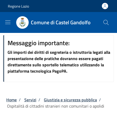
Salta al contenuto principale
Skip to footer content
Regione Lazio
Comune di Castel Gandolfo
Messaggio importante:
Gli importi dei diritti di segreteria o istruttoria legati alla
presentazione delle pratiche dovranno essere pagati
direttamente sullo sportello telematico utilizzando la
piattaforma tecnologica PagoPA.
Briciole di pane
Home
/
Servizi
/
Giustizia e sicurezza pubblica
/
Ospitalità di cittadini stranieri non comunitari o apolidi