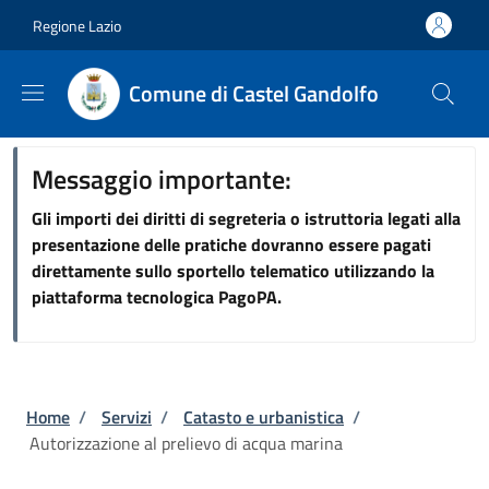
Salta al contenuto principale
Skip to footer content
Regione Lazio
Comune di Castel Gandolfo
Messaggio importante:
Gli importi dei diritti di segreteria o istruttoria legati alla
presentazione delle pratiche dovranno essere pagati
direttamente sullo sportello telematico utilizzando la
piattaforma tecnologica PagoPA.
Briciole di pane
Home
/
Servizi
/
Catasto e urbanistica
/
Autorizzazione al prelievo di acqua marina