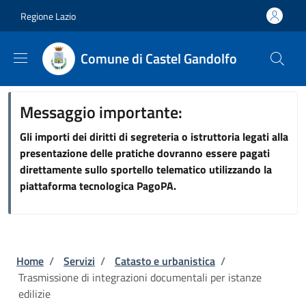
Salta al contenuto principale
Skip to footer content
Regione Lazio
Comune di Castel Gandolfo
Messaggio importante:
Gli importi dei diritti di segreteria o istruttoria legati alla
presentazione delle pratiche dovranno essere pagati
direttamente sullo sportello telematico utilizzando la
piattaforma tecnologica PagoPA.
Briciole di pane
Home
/
Servizi
/
Catasto e urbanistica
/
Trasmissione di integrazioni documentali per istanze
edilizie