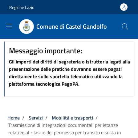
Salta al contenuto principale
Skip to footer content
Regione Lazio
Comune di Castel Gandolfo
Messaggio importante:
Gli importi dei diritti di segreteria o istruttoria legati alla
presentazione delle pratiche dovranno essere pagati
direttamente sullo sportello telematico utilizzando la
piattaforma tecnologica PagoPA.
Briciole di pane
Home
/
Servizi
/
Mobilità e trasporti
/
Trasmissione di integrazioni documentali per istanze
relative al rilascio del permesso per transito e sosta in