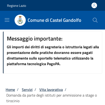
Salta al contenuto principale
Skip to footer content
Regione Lazio
Comune di Castel Gandolfo
Messaggio importante:
Gli importi dei diritti di segreteria o istruttoria legati alla
presentazione delle pratiche dovranno essere pagati
direttamente sullo sportello telematico utilizzando la
piattaforma tecnologica PagoPA.
Briciole di pane
Home
/
Servizi
/
Vita lavorativa
/
Domanda da parte degli istituti per ammissione a stage o
tirocinio