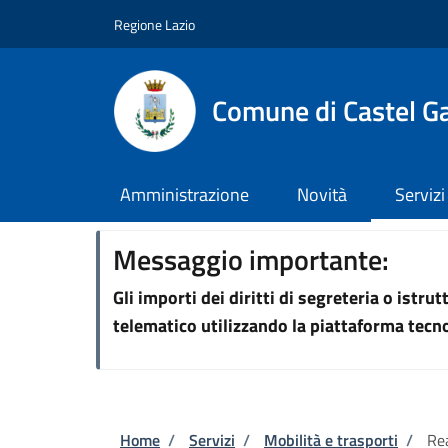
Salta al contenuto principale
Skip to footer content
Regione Lazio
Comune di Castel G
Amministrazione
Novità
Servizi
Messaggio importante:
Gli importi dei diritti di segreteria o istr
telematico utilizzando la piattaforma tec
Briciole di pane
Home
/
Servizi
/
Mobilità e trasporti
/
Rea