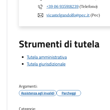
+39 06 935918239
(Telefono)
vicastelgandolfo@pec.it
(Pec)
Strumenti di tutela
Tutela amministrativa
Tutela giurisdizionale
Argomenti:
Assistenza agli invalidi
Parcheggi
Categorie: