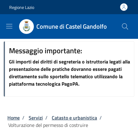
Salta al contenuto principale
Skip to footer content
Regione Lazio
Comune di Castel Gandolfo
Messaggio importante:
Gli importi dei diritti di segreteria o istruttoria legati alla
presentazione delle pratiche dovranno essere pagati
direttamente sullo sportello telematico utilizzando la
piattaforma tecnologica PagoPA.
Briciole di pane
Home
/
Servizi
/
Catasto e urbanistica
/
Volturazione del permesso di costruire