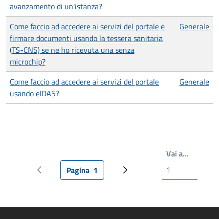
avanzamento di un'istanza?
Come faccio ad accedere ai servizi del portale e
Generale
firmare documenti usando la tessera sanitaria
(TS-CNS) se ne ho ricevuta una senza
microchip?
Come faccio ad accedere ai servizi del portale
Generale
usando eIDAS?
Write th
Vai a…
Pagina
1
Pagina precedente
Pagina attuale
Prossima pagina