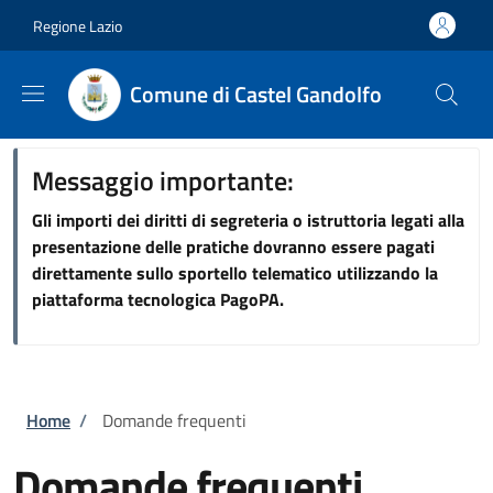
Salta al contenuto principale
Skip to footer content
Regione Lazio
Comune di Castel Gandolfo
Messaggio importante:
Gli importi dei diritti di segreteria o istruttoria legati alla
presentazione delle pratiche dovranno essere pagati
direttamente sullo sportello telematico utilizzando la
piattaforma tecnologica PagoPA.
Briciole di pane
Home
/
Domande frequenti
Domande frequenti