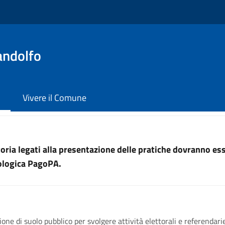
andolfo
Vivere il Comune
uttoria legati alla presentazione delle pratiche dovranno e
nologica PagoPA.
one di suolo pubblico per svolgere attività elettorali e referendarie