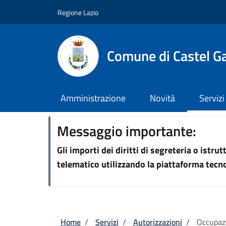
Salta al contenuto principale
Skip to footer content
Regione Lazio
Comune di Castel G
Amministrazione
Novità
Servizi
Messaggio importante:
Gli importi dei diritti di segreteria o istr
telematico utilizzando la piattaforma tec
Briciole di pane
Home
/
Servizi
/
Autorizzazioni
/
Occupazi