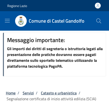
Salta al contenuto principale
Skip to footer content
Regione Lazio
Comune di Castel Gandolfo
Messaggio importante:
Gli importi dei diritti di segreteria o istruttoria legati alla
presentazione delle pratiche dovranno essere pagati
direttamente sullo sportello telematico utilizzando la
piattaforma tecnologica PagoPA.
Briciole di pane
Home
/
Servizi
/
Catasto e urbanistica
/
Segnalazione certificata di inizio attività edilizia (SCIA)